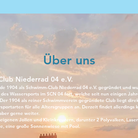
Über uns
lub Niederrad 04 e.V.
rde 1904 als
Schwimm-Club Niederrad 04 e.V. gegründet und w
n des Wassersports im SCN 04 fort, welche seit nun einigen Jahr
Der 1904 als reiner Schwimmverein gegründete Club liegt dire
sportarten für alle Altersgruppen an. Derzeit findet allerding
 aber gerne weiter.
igenen Jollen und Kleinkreuzern, darunter 2 Polyvalken, Laser,
ze, eine große Sonnenwiese mit Pool.