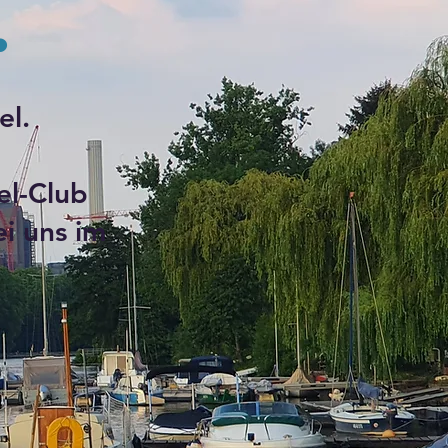
.
el.
el-Club
i uns im