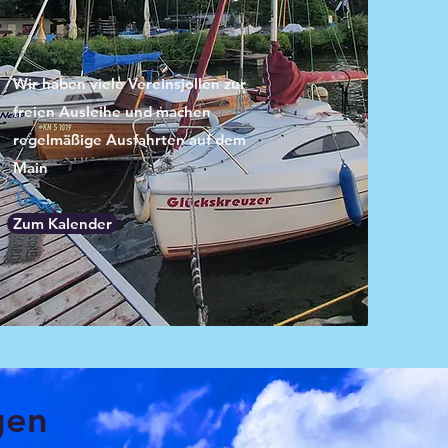
Wir haben viele Vereinsjollen zur
freien Ausleihe und machen
regelmäßige Ausfahrten auf dem
Main
Zum Kalender
gen