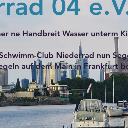
rad 04 e.V
er ne Handbreit Wasser unterm Ki
r Schwimm-Club Niederrad nun Seg
egeln auf dem Main in Frankfurt be