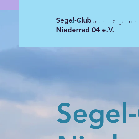
Segel-Club
Start
Über uns
Segel Train
Niederrad 04 e.V.
Segel