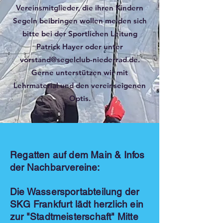
Vereinsmitglieder, die ihren Kindern
Segeln beibringen wollen melden sich
bitte bei der Sportlichen Leitung
Patrick Hayer oder unter
vorstand@segelclub-niederrad.de
.
Gerne unterstützen wir mit
Lehrmaterial und den vereinseigenen
Optis.
Regatten auf dem Main & Infos
der Nachbarvereine:
Die Wassersportabteilung der
SKG Frankfurt lädt herzlich ein
zur "Stadtmeisterschaft" Mitte