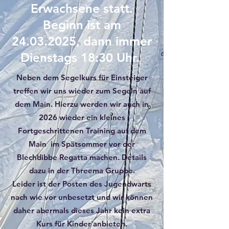
Erwachsene statt.
Beginn ist am
24.03.2025
, dann immer
Dienstags 18:30 Uhr.
Neben dem Segelkurs für Einsteiger
treffen wir uns wieder zum Segeln auf
dem Main. Hierzu werden wir auch in
2026 wieder ein kleines
Fortgeschrittenen Training auf dem
Main im Spätsommer vor der
Blechdibbe Regatta machen. Details
dazu in der Threema Gruppe.
Leider ist der Posten des Jugendwarts
nach wie vor unbesetzt und wir können
daher abermals dieses Jahr kein extra
Kurs für Kinder anbieten.