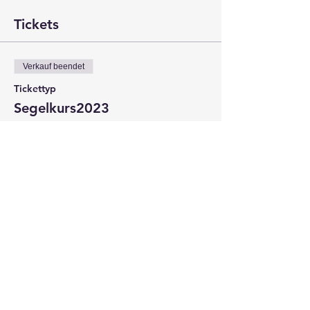
Tickets
Verkauf beendet
Tickettyp
Segelkurs2023
Mehr Infos
Preis
0,00 €
Diese Veranstaltung teilen