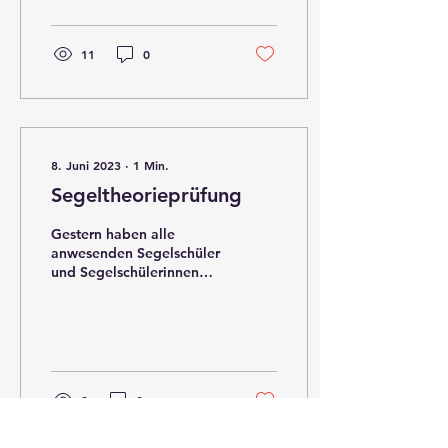
rechtherzlich eingeladen,
die SKG...
11
0
8. Juni 2023
∙
1
Min.
Segeltheorieprüfung
Gestern haben alle
anwesenden Segelschüler
und Segelschülerinnen
die Theorieprüfung
bestanden.
8
0