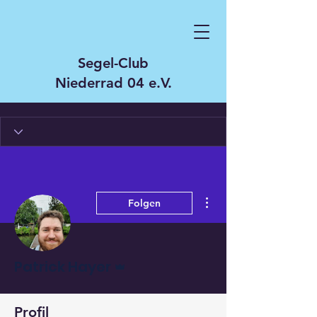
Segel-Club
Niederrad 04 e.V.
Weitere Optionen
Folgen
Administrator
Patrick Hayer
Profil